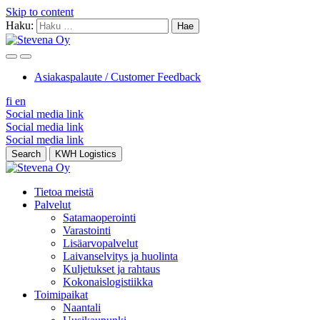
Skip to content
Haku:
Asiakaspalaute / Customer Feedback
fi
en
Social media link
Social media link
Social media link
Search
KWH Logistics
Tietoa meistä
Palvelut
Satamaoperointi
Varastointi
Lisäarvopalvelut
Laivanselvitys ja huolinta
Kuljetukset ja rahtaus
Kokonaislogistiikka
Toimipaikat
Naantali