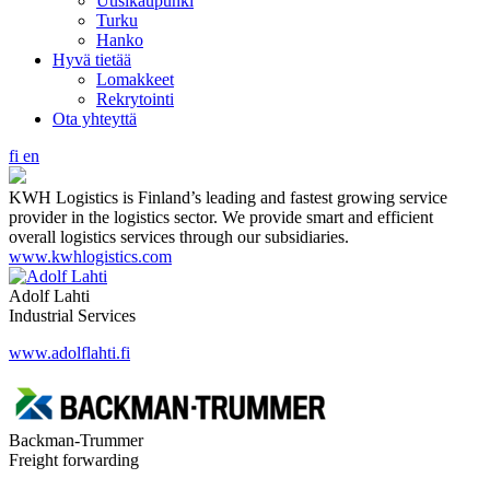
Uusikaupunki
Turku
Hanko
Hyvä tietää
Lomakkeet
Rekrytointi
Ota yhteyttä
fi
en
KWH Logistics is Finland’s leading and fastest growing service
provider in the logistics sector. We provide smart and efficient
overall logistics services through our subsidiaries.
www.kwhlogistics.com
Adolf Lahti
Industrial Services
www.adolflahti.fi
Backman-Trummer
Freight forwarding