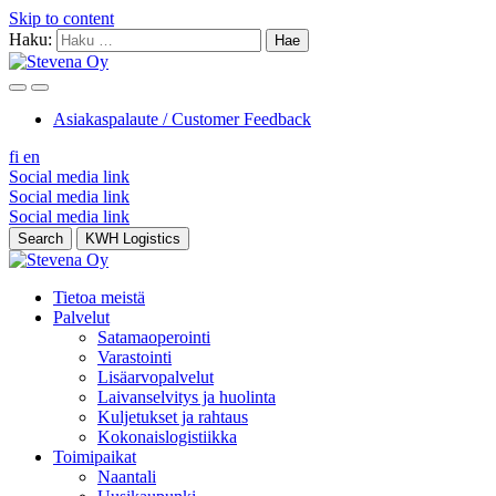
Skip to content
Haku:
Asiakaspalaute / Customer Feedback
fi
en
Social media link
Social media link
Social media link
Search
KWH Logistics
Tietoa meistä
Palvelut
Satamaoperointi
Varastointi
Lisäarvopalvelut
Laivanselvitys ja huolinta
Kuljetukset ja rahtaus
Kokonaislogistiikka
Toimipaikat
Naantali