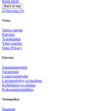
Read more
Back to top
Yritys
Tietoa meistä
Palvelut
Toimipaikat
Yhteystiedot
Data Privacy
Palvelut
Satamaoperointi
Varastointi
Lisäarvopalvelut
Laivanselvitys ja huolinta
Kuljetukset ja rahtaus
Kokonaislogistiikka
Toimipaikat
Naantali