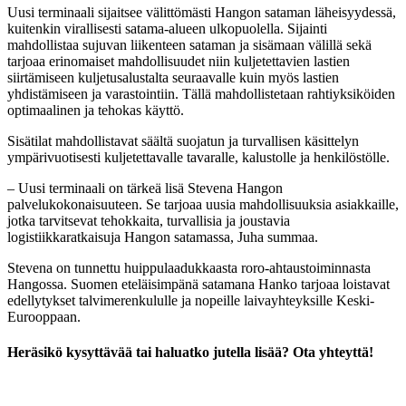
Uusi terminaali sijaitsee välittömästi Hangon sataman läheisyydessä,
kuitenkin virallisesti satama-alueen ulkopuolella. Sijainti
mahdollistaa sujuvan liikenteen sataman ja sisämaan välillä sekä
tarjoaa erinomaiset mahdollisuudet niin kuljetettavien lastien
siirtämiseen kuljetusalustalta seuraavalle kuin myös lastien
yhdistämiseen ja varastointiin. Tällä mahdollistetaan rahtiyksiköiden
optimaalinen ja tehokas käyttö.
Sisätilat mahdollistavat säältä suojatun ja turvallisen käsittelyn
ympärivuotisesti kuljetettavalle tavaralle, kalustolle ja henkilöstölle.
– Uusi terminaali on tärkeä lisä Stevena Hangon
palvelukokonaisuuteen. Se tarjoaa uusia mahdollisuuksia asiakkaille,
jotka tarvitsevat tehokkaita, turvallisia ja joustavia
logistiikkaratkaisuja Hangon satamassa, Juha summaa.
Stevena on tunnettu huippulaadukkaasta roro-ahtaustoiminnasta
Hangossa. Suomen eteläisimpänä satamana Hanko tarjoaa loistavat
edellytykset talvimerenkululle ja nopeille laivayhteyksille Keski-
Eurooppaan.
Heräsikö kysyttävää tai haluatko jutella lisää? Ota yhteyttä!