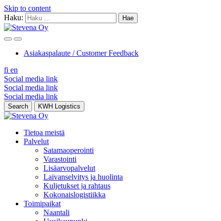
Skip to content
Haku:
Asiakaspalaute / Customer Feedback
fi
en
Social media link
Social media link
Social media link
Search
KWH Logistics
Tietoa meistä
Palvelut
Satamaoperointi
Varastointi
Lisäarvopalvelut
Laivanselvitys ja huolinta
Kuljetukset ja rahtaus
Kokonaislogistiikka
Toimipaikat
Naantali