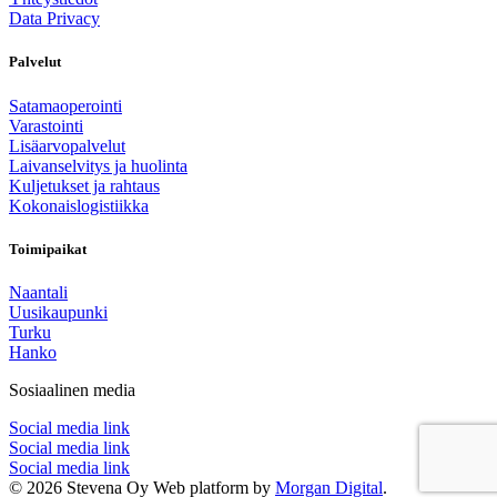
Data Privacy
Palvelut
Satamaoperointi
Varastointi
Lisäarvopalvelut
Laivanselvitys ja huolinta
Kuljetukset ja rahtaus
Kokonaislogistiikka
Toimipaikat
Naantali
Uusikaupunki
Turku
Hanko
Sosiaalinen media
Social media link
Social media link
Social media link
© 2026 Stevena Oy
Web platform by
Morgan Digital
.