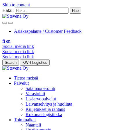
Skip to content
Haku:
Asiakaspalaute / Customer Feedback
fi
en
Social media link
Social media link
Social media link
Search
KWH Logistics
Tietoa meistä
Palvelut
Satamaoperointi
Varastointi
Lisäarvopalvelut
Laivanselvitys ja huolinta
Kuljetukset ja rahtaus
Kokonaislogistiikka
Toimipaikat
Naantali