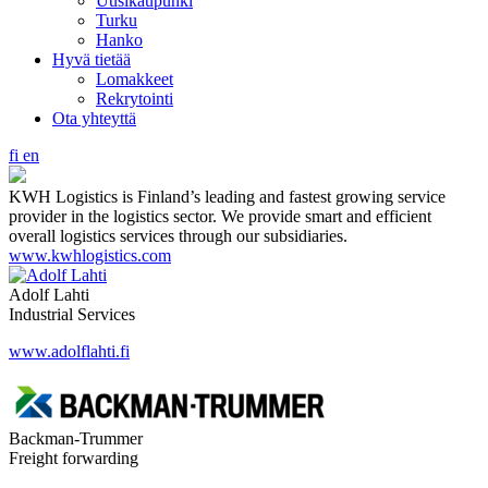
Uusikaupunki
Turku
Hanko
Hyvä tietää
Lomakkeet
Rekrytointi
Ota yhteyttä
fi
en
KWH Logistics is Finland’s leading and fastest growing service
provider in the logistics sector. We provide smart and efficient
overall logistics services through our subsidiaries.
www.kwhlogistics.com
Adolf Lahti
Industrial Services
www.adolflahti.fi
Backman-Trummer
Freight forwarding